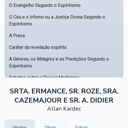
O Evangelho Segundo o Espiritismo
O Céu e o Inferno ou a Justiça Divina Segundo o
Espiritismo
A Prece
Caráter da revelação espírita
A Gênese, os Milagres e as Predições Segundo o
Espiritismo
Estudos sobre a Poesia Mediúnica
Catálogo racional de obras para se fundar uma
SRTA. ERMANCE, SR. ROZE, SRA.
▸
biblioteca espírita
CAZEMAJOUR E SR. A. DIDIER
Allan Kardec
Obras Póstumas de Allan Kardec
Hippolyte Léon Denizard Rivail
▸
Idioma
Obras
Outros