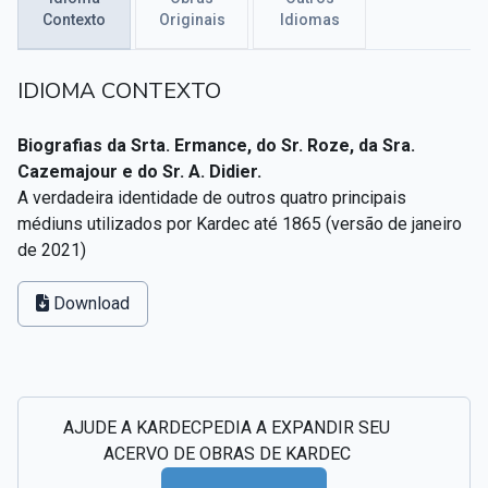
Textos citados em O Livro dos Médiuns
Contexto
Originais
Idiomas
CSI - Imagens e registros históricos do espiritismo
▸
IDIOMA CONTEXTO
Biografias da Srta. Ermance, do Sr. Roze, da Sra.
Cazemajour e do Sr. A. Didier.
A verdadeira identidade de outros quatro principais
médiuns utilizados por Kardec até 1865 (versão de janeiro
de 2021)
Download
AJUDE A KARDECPEDIA A EXPANDIR SEU
ACERVO DE OBRAS DE KARDEC