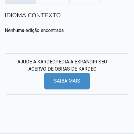
Textos citados em O Livro dos Médiuns
IDIOMA CONTEXTO
CSI - Imagens e registros históricos do espiritismo
▸
Nenhuma edição encontrada
AJUDE A KARDECPEDIA A EXPANDIR SEU
ACERVO DE OBRAS DE KARDEC
SAIBA MAIS