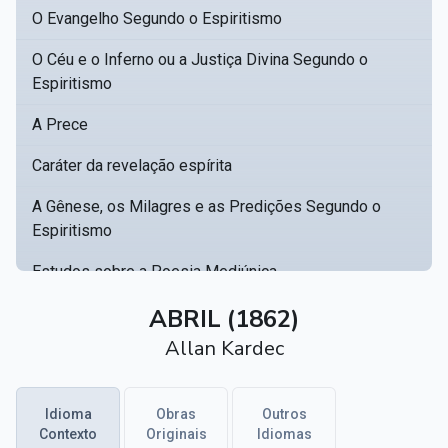
O Evangelho Segundo o Espiritismo
O Céu e o Inferno ou a Justiça Divina Segundo o
Espiritismo
A Prece
Caráter da revelação espírita
A Gênese, os Milagres e as Predições Segundo o
Espiritismo
Estudos sobre a Poesia Mediúnica
Catálogo racional de obras para se fundar uma
ABRIL (1862)
▸
biblioteca espírita
Allan Kardec
Obras Póstumas de Allan Kardec
Idioma
Obras
Outros
Hippolyte Léon Denizard Rivail
▸
Contexto
Originais
Idiomas