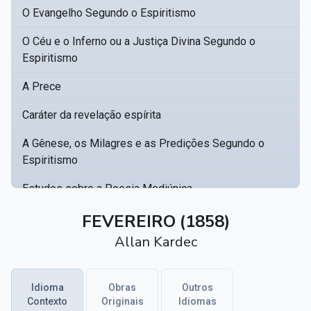
O Evangelho Segundo o Espiritismo
O Céu e o Inferno ou a Justiça Divina Segundo o
Espiritismo
A Prece
Caráter da revelação espírita
A Gênese, os Milagres e as Predições Segundo o
Espiritismo
Estudos sobre a Poesia Mediúnica
Catálogo racional de obras para se fundar uma
FEVEREIRO (1858)
▸
biblioteca espírita
Allan Kardec
Obras Póstumas de Allan Kardec
Idioma
Obras
Outros
Hippolyte Léon Denizard Rivail
▸
Contexto
Originais
Idiomas