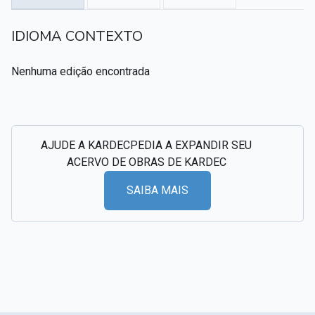
Textos citados em O Livro dos Médiuns
IDIOMA CONTEXTO
CSI - Imagens e registros históricos do espiritismo
▸
Nenhuma edição encontrada
AJUDE A KARDECPEDIA A EXPANDIR SEU
ACERVO DE OBRAS DE KARDEC
SAIBA MAIS