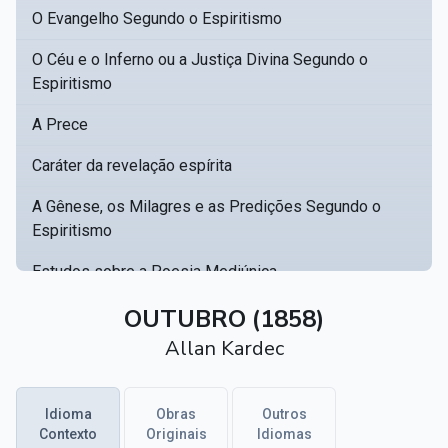
O Evangelho Segundo o Espiritismo
O Céu e o Inferno ou a Justiça Divina Segundo o
Espiritismo
A Prece
Caráter da revelação espírita
A Gênese, os Milagres e as Predições Segundo o
Espiritismo
Estudos sobre a Poesia Mediúnica
Catálogo racional de obras para se fundar uma
OUTUBRO (1858)
▸
biblioteca espírita
Allan Kardec
Obras Póstumas de Allan Kardec
Idioma
Obras
Outros
Hippolyte Léon Denizard Rivail
▸
Contexto
Originais
Idiomas