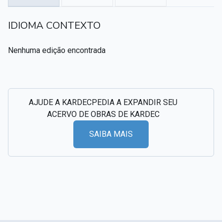
Textos citados em O Livro dos Médiuns
IDIOMA CONTEXTO
CSI - Imagens e registros históricos do espiritismo
▸
Nenhuma edição encontrada
AJUDE A KARDECPEDIA A EXPANDIR SEU
ACERVO DE OBRAS DE KARDEC
SAIBA MAIS