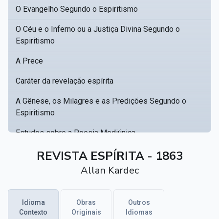
O Evangelho Segundo o Espiritismo
O Céu e o Inferno ou a Justiça Divina Segundo o
Espiritismo
A Prece
Caráter da revelação espírita
A Gênese, os Milagres e as Predições Segundo o
Espiritismo
Estudos sobre a Poesia Mediúnica
Catálogo racional de obras para se fundar uma
REVISTA ESPÍRITA - 1863
▸
biblioteca espírita
Allan Kardec
Obras Póstumas de Allan Kardec
Idioma
Obras
Outros
Hippolyte Léon Denizard Rivail
▸
Contexto
Originais
Idiomas