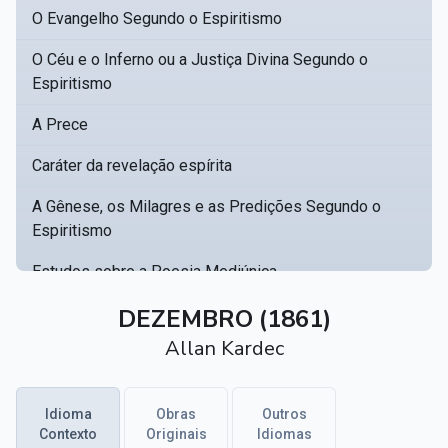
O Evangelho Segundo o Espiritismo
O Céu e o Inferno ou a Justiça Divina Segundo o
Espiritismo
A Prece
Caráter da revelação espírita
A Gênese, os Milagres e as Predições Segundo o
Espiritismo
Estudos sobre a Poesia Mediúnica
Catálogo racional de obras para se fundar uma
DEZEMBRO (1861)
▸
biblioteca espírita
Allan Kardec
Obras Póstumas de Allan Kardec
Idioma
Obras
Outros
Hippolyte Léon Denizard Rivail
▸
Contexto
Originais
Idiomas