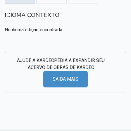
Textos citados em O Livro dos Médiuns
IDIOMA CONTEXTO
CSI - Imagens e registros históricos do espiritismo
▸
Nenhuma edição encontrada
AJUDE A KARDECPEDIA A EXPANDIR SEU
ACERVO DE OBRAS DE KARDEC
SAIBA MAIS