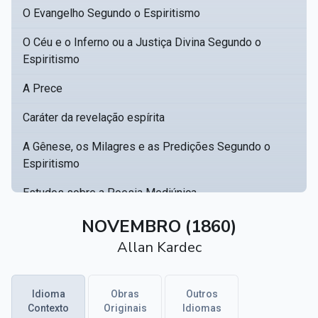
O Evangelho Segundo o Espiritismo
O Céu e o Inferno ou a Justiça Divina Segundo o
Espiritismo
A Prece
Caráter da revelação espírita
A Gênese, os Milagres e as Predições Segundo o
Espiritismo
Estudos sobre a Poesia Mediúnica
Catálogo racional de obras para se fundar uma
NOVEMBRO (1860)
▸
biblioteca espírita
Allan Kardec
Obras Póstumas de Allan Kardec
Idioma
Obras
Outros
Hippolyte Léon Denizard Rivail
▸
Contexto
Originais
Idiomas