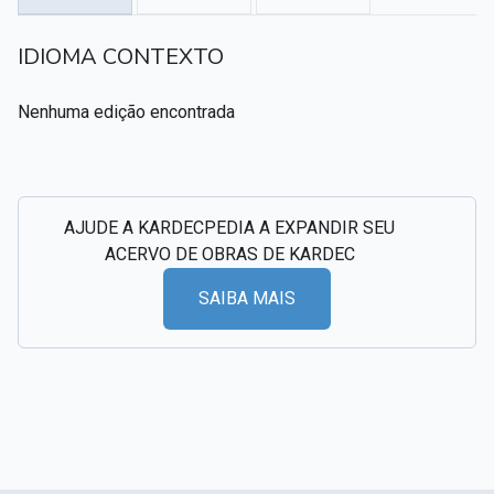
Textos citados em O Livro dos Médiuns
IDIOMA CONTEXTO
CSI - Imagens e registros históricos do espiritismo
▸
Nenhuma edição encontrada
AJUDE A KARDECPEDIA A EXPANDIR SEU
ACERVO DE OBRAS DE KARDEC
SAIBA MAIS