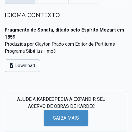
Textos citados em O Livro dos Médiuns
IDIOMA CONTEXTO
CSI - Imagens e registros históricos do espiritismo
▸
Fragmento de Sonata, ditado pelo Espírito Mozart em
1859
Produzida por Clayton Prado com Editor de Partituras -
Programa Sibélius - mp3
Download
AJUDE A KARDECPEDIA A EXPANDIR SEU
ACERVO DE OBRAS DE KARDEC
SAIBA MAIS