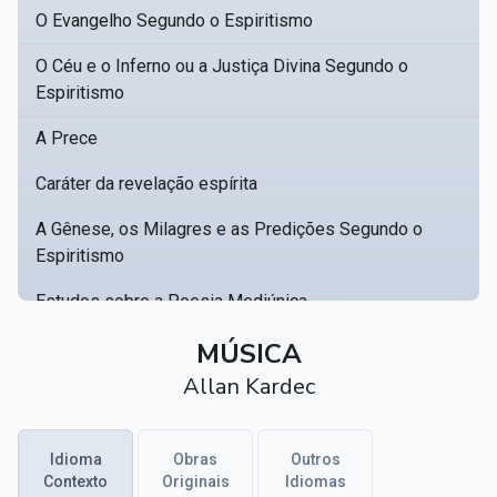
O Evangelho Segundo o Espiritismo
O Céu e o Inferno ou a Justiça Divina Segundo o
Espiritismo
A Prece
Caráter da revelação espírita
A Gênese, os Milagres e as Predições Segundo o
Espiritismo
Estudos sobre a Poesia Mediúnica
Catálogo racional de obras para se fundar uma
MÚSICA
▸
biblioteca espírita
Allan Kardec
Obras Póstumas de Allan Kardec
Idioma
Obras
Outros
Hippolyte Léon Denizard Rivail
▸
Contexto
Originais
Idiomas