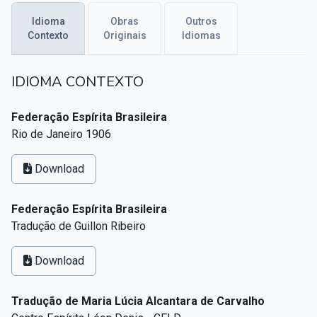
Textos citados em O Livro dos Médiuns
Idioma
Obras
Outros
Contexto
Originais
Idiomas
CSI - Imagens e registros históricos do espiritismo
▸
IDIOMA CONTEXTO
Federação Espírita Brasileira
Rio de Janeiro 1906
Download
Federação Espírita Brasileira
Tradução de Guillon Ribeiro
Download
Tradução de Maria Lúcia Alcantara de Carvalho