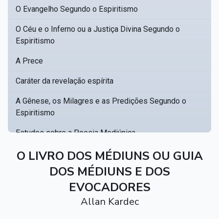
O Evangelho Segundo o Espiritismo
O Céu e o Inferno ou a Justiça Divina Segundo o
Espiritismo
A Prece
Caráter da revelação espírita
A Gênese, os Milagres e as Predições Segundo o
Espiritismo
Estudos sobre a Poesia Mediúnica
Catálogo racional de obras para se fundar uma
O LIVRO DOS MÉDIUNS OU GUIA
▸
biblioteca espírita
DOS MÉDIUNS E DOS
EVOCADORES
Obras Póstumas de Allan Kardec
Allan Kardec
Hippolyte Léon Denizard Rivail
▸