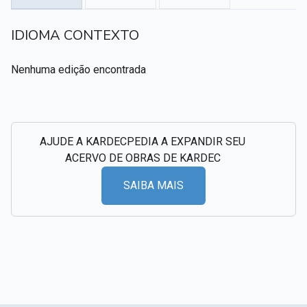
Textos citados em O Livro dos Médiuns
IDIOMA CONTEXTO
CSI - Imagens e registros históricos do espiritismo
▸
Nenhuma edição encontrada
AJUDE A KARDECPEDIA A EXPANDIR SEU
ACERVO DE OBRAS DE KARDEC
SAIBA MAIS