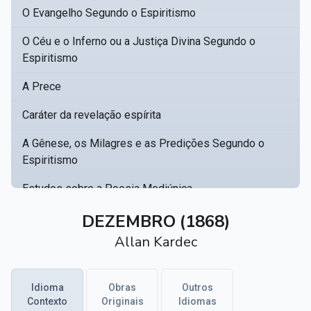
O Evangelho Segundo o Espiritismo
O Céu e o Inferno ou a Justiça Divina Segundo o
Espiritismo
A Prece
Caráter da revelação espírita
A Gênese, os Milagres e as Predições Segundo o
Espiritismo
Estudos sobre a Poesia Mediúnica
Catálogo racional de obras para se fundar uma
DEZEMBRO (1868)
▸
biblioteca espírita
Allan Kardec
Obras Póstumas de Allan Kardec
Idioma
Obras
Outros
Hippolyte Léon Denizard Rivail
▸
Contexto
Originais
Idiomas