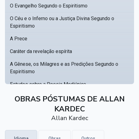
O Evangelho Segundo o Espiritismo
O Céu e o Inferno ou a Justiça Divina Segundo o
Espiritismo
A Prece
Caráter da revelação espírita
A Gênese, os Milagres e as Predições Segundo o
Espiritismo
Estudos sobre a Poesia Mediúnica
Catálogo racional de obras para se fundar uma
OBRAS PÓSTUMAS DE ALLAN
▸
biblioteca espírita
KARDEC
Allan Kardec
Obras Póstumas de Allan Kardec
Hippolyte Léon Denizard Rivail
▸
Idioma
Obras
Outros