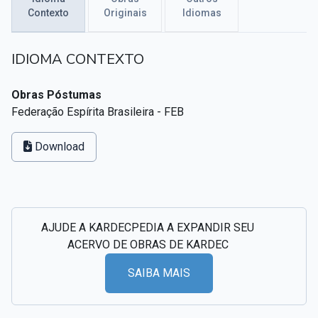
Textos citados em O Livro dos Médiuns
Contexto
Originais
Idiomas
CSI - Imagens e registros históricos do espiritismo
▸
IDIOMA CONTEXTO
Obras Póstumas
Federação Espírita Brasileira - FEB
Download
AJUDE A KARDECPEDIA A EXPANDIR SEU
ACERVO DE OBRAS DE KARDEC
SAIBA MAIS