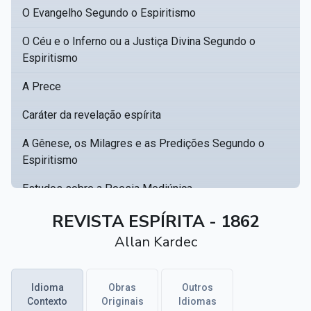
O Evangelho Segundo o Espiritismo
O Céu e o Inferno ou a Justiça Divina Segundo o
Espiritismo
A Prece
Caráter da revelação espírita
A Gênese, os Milagres e as Predições Segundo o
Espiritismo
Estudos sobre a Poesia Mediúnica
Catálogo racional de obras para se fundar uma
REVISTA ESPÍRITA - 1862
▸
biblioteca espírita
Allan Kardec
Obras Póstumas de Allan Kardec
Idioma
Obras
Outros
Hippolyte Léon Denizard Rivail
▸
Contexto
Originais
Idiomas