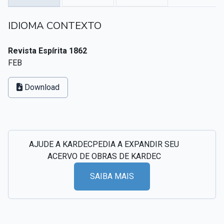
Textos citados em O Livro dos Médiuns
IDIOMA CONTEXTO
CSI - Imagens e registros históricos do espiritismo
▸
Revista Espírita 1862
FEB
Download
AJUDE A KARDECPEDIA A EXPANDIR SEU
ACERVO DE OBRAS DE KARDEC
SAIBA MAIS