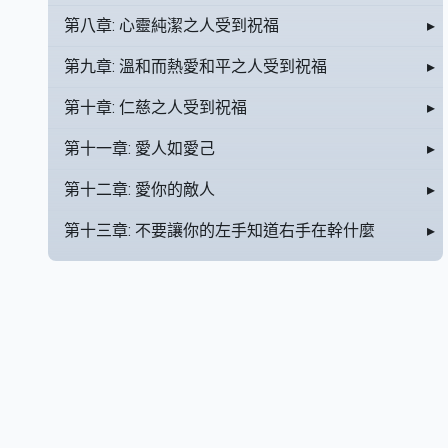
第八章: 心靈純潔之人受到祝福
▸
第九章: 溫和而熱愛和平之人受到祝福
▸
第十章: 仁慈之人受到祝福
▸
第十一章: 愛人如愛己
▸
第十二章: 愛你的敵人
▸
第十三章: 不要讓你的左手知道右手在幹什麼
▸
第十四章: 孝敬父母
▸
第十五章: 非仁愛無以救贖
▸
第十六章: 你不能既侍奉上帝，又侍奉金錢
▸
第十七章: 要追求圓滿
▸
第十八章: 受邀之人很多，獲選之人卻很少
▸