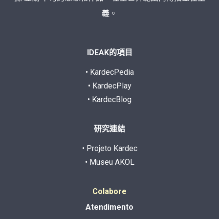
義。
IDEAK的項目
• KardecPedia
• KardecPlay
• KardecBlog
研究連結
• Projeto Kardec
• Museu AKOL
Colabore
Atendimento