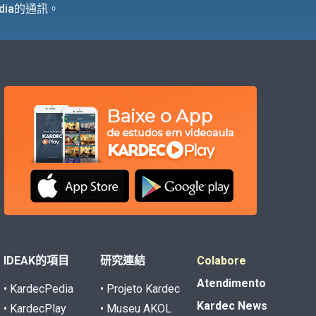
dia的通訊。
IDEAK的項目
研究連結
Colabore
Atendimento
• KardecPedia
• Projeto Kardec
Kardec News
• KardecPlay
• Museu AKOL