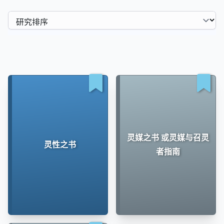
灵媒之书 或灵媒与召灵
灵性之书
者指南