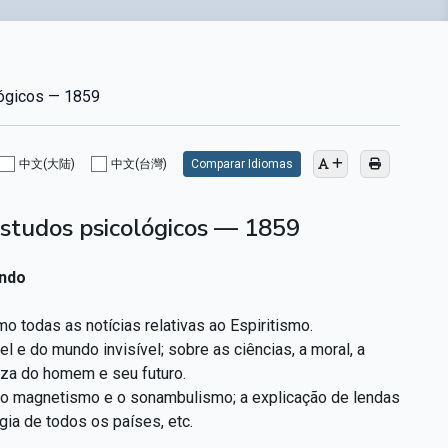
lógicos — 1859
中文(大陆)
中文(台灣)
Comparar Idiomas
 estudos psicológicos — 1859
ndo
 todas as notícias relativas ao Espiritismo.
 e do mundo invisível; sobre as ciências, a moral, a
eza do homem e seu futuro.
om o magnetismo e o sonambulismo; a explicação de lendas
gia de todos os países, etc.