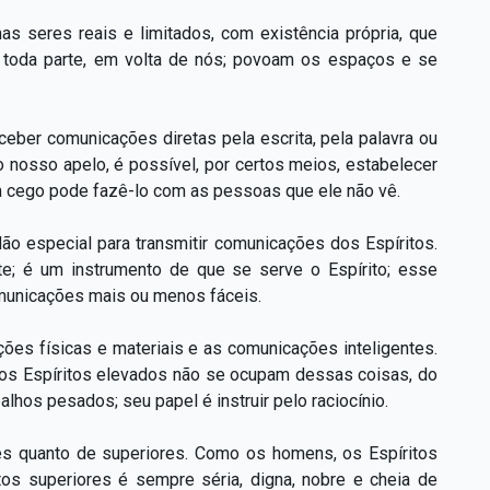
mas seres reais e limitados, com existência própria, que
r toda parte, em volta de nós; povoam os espaços e se
eber comunicações diretas pela escrita, pela palavra ou
o nosso apelo, é possível, por certos meios, estabelecer
 cego pode fazê-lo com as pessoas que ele não vê.
o especial para transmitir comunicações dos Espíritos.
e; é um instrumento de que se serve o Espírito; esse
municações mais ou menos fáceis.
ões físicas e materiais e as comunicações inteligentes.
s; os Espíritos elevados não se ocupam dessas coisas, do
os pesados; seu papel é instruir pelo raciocínio.
res quanto de superiores. Como os homens, os Espíritos
os superiores é sempre séria, digna, nobre e cheia de