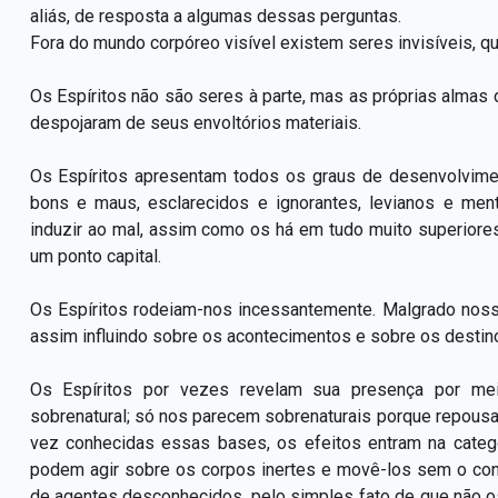
aliás, de resposta a algumas dessas perguntas.
Fora do mundo corpóreo visível existem seres invisíveis, q
Os Espíritos não são seres à parte, mas as próprias almas 
despojaram de seus envoltórios materiais.
Os Espíritos apresentam todos os graus de desenvolvimen
bons e maus, esclarecidos e ignorantes, levianos e ment
induzir ao mal, assim como os há em tudo muito superiore
um ponto capital.
Os Espíritos rodeiam-nos incessantemente. Malgrado nos
assim influindo sobre os acontecimentos e sobre os desti
Os Espíritos por vezes revelam sua presença por mei
sobrenatural; só nos parecem sobrenaturais porque repous
vez conhecidas essas bases, os efeitos entram na categ
podem agir sobre os corpos inertes e movê-los sem o con
de agentes desconhecidos, pelo simples fato de que não o