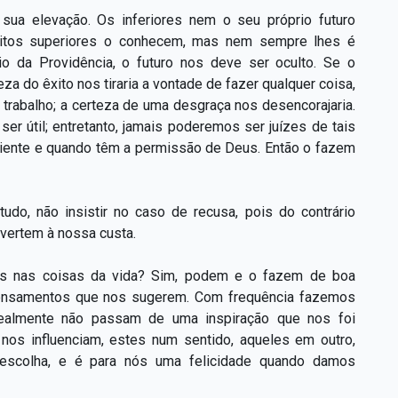
sua elevação. Os inferiores nem o seu próprio futuro
ritos superiores o conhecem, mas nem sempre lhes é
nio da Providência, o futuro nos deve ser oculto. Se o
za do êxito nos tiraria a vontade de fazer qualquer coisa,
rabalho; a certeza de uma desgraça nos desencorajaria.
r útil; entretanto, jamais poderemos ser juízes de tais
niente e quando têm a permissão de Deus. Então o fazem
do, não insistir no caso de recusa, pois do contrário
ivertem à nossa custa.
tos nas coisas da vida? Sim, podem e o fazem de boa
pensamentos que nos sugerem. Com frequência fazemos
realmente não passam de uma inspiração que nos foi
nos influenciam, estes num sentido, aqueles em outro,
a escolha, e é para nós uma felicidade quando damos