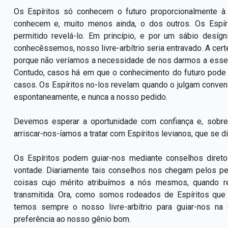
Os Espíritos só conhecem o futuro proporcionalmente à 
conhecem e, muito menos ainda, o dos outros. Os Espí
permitido revelá-lo. Em princípio, e por um sábio desíg
conhecêssemos, nosso livre-arbítrio seria entravado. A certe
porque não veríamos a necessidade de nos darmos a esse t
Contudo, casos há em que o conhecimento do futuro pode se
casos. Os Espíritos no-los revelam quando o julgam conve
espontaneamente, e nunca a nosso pedido.
Devemos esperar a oportunidade com confiança e, sobretu
arriscar-nos-íamos a tratar com Espíritos levianos, que se d
Os Espíritos podem guiar-nos mediante conselhos dire
vontade. Diariamente tais conselhos nos chegam pelos 
coisas cujo mérito atribuímos a nós mesmos, quando 
transmitida. Ora, como somos rodeados de Espíritos que 
temos sempre o nosso livre-arbítrio para guiar-nos n
preferência ao nosso gênio bom.