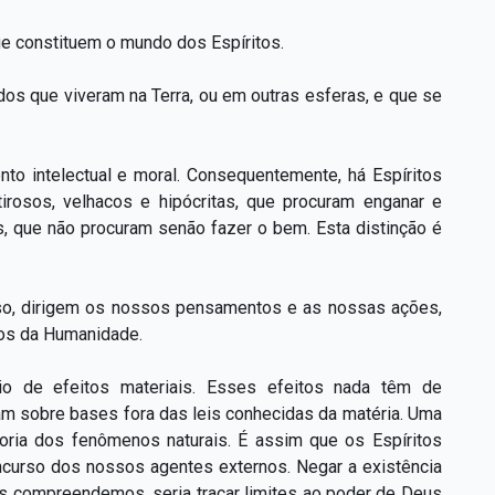
ue constituem o mundo dos Espíritos.
dos que viveram na Terra, ou em outras esferas, e que se
to intelectual e moral. Consequentemente, há Espíritos
irosos, velhacos e hipócritas, que procuram enganar e
s, que não procuram senão fazer o bem. Esta distinção é
so, dirigem os nossos pensamentos e as nossas ações,
nos da Humanidade.
o de efeitos materiais. Esses efeitos nada têm de
am sobre bases fora das leis conhecidas da matéria. Uma
oria dos fenômenos naturais. É assim que os Espíritos
curso dos nossos agentes externos. Negar a existência
s compreendemos, seria traçar limites ao poder de Deus