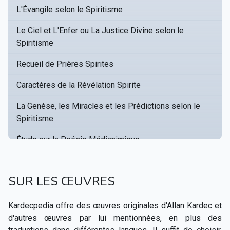
L'Évangile selon le Spiritisme
Le Ciel et L'Enfer ou La Justice Divine selon le
Spiritisme
Recueil de Prières Spirites
Caractères de la Révélation Spirite
La Genèse, les Miracles et les Prédictions selon le
Spiritisme
Étude sur la Poésie Médianimique
Catalogue raisonné des ouvrages pouvant servir a
▸
fonder une bibliothèque spirite
SUR LES ŒUVRES
Œuvres posthumes de Allan Kardec
Kardecpedia offre des œuvres originales d'Allan Kardec et
Hippolyte Léon Denizard Rivail
▸
d'autres œuvres par lui mentionnées, en plus des