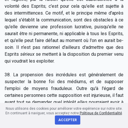
volonté des Esprits; c'est pour cela qu'elle est sujette à
des intermittences. Ce motif, et le principe même d'après
lequel s'établit la communication, sont des obstacles à ce
qu'elle devienne une profession lucrative, puisqu'elle ne
saurait être ni permanente, ni applicable à tous les Esprits,
et qu'elle peut faire défaut au moment où l'on en aurait be-
soin. Il n'est pas rationnel d'ailleurs d'admettre que des
Esprits
sérieux
se mettent à la disposition du premier venu
qui voudrait les exploiter.
38. La propension des incrédules est généralement de
suspecter la bonne foi des médiums, et de supposer
l'emploi de moyens frauduleux. Outre qu'à l'égard de
certaines personnes cette supposition est injurieuse, il faut
avant tout se demander quel intérêt elles pourraient avoir à
tromper et à jouer ou faire jouer la comédie. La meilleu-e
Nous utilisons des cookies pour améliorer votre expérience sur notre site.
En continuant à naviguer, vous acceptez notre
Politique de Confidentialité
.
garantie de sincérité est dans le désintéressement absolu,
ACCEPTER
car là où il n'y a rien à gagner le charlatanisme n'a pas de