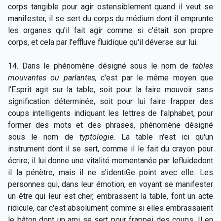
corps tangible pour agir ostensiblement quand il veut se
manifester, il se sert du corps du médium dont il emprunte
les organes qu'il fait agir comme si c'était son propre
corps, et cela par l'effluve fluidique qu'il déverse sur lui.
14. Dans le phénomène désigné sous le nom de
tables
mouvantes ou parlantes,
c'est par le même moyen que
l'Esprit agit sur la table, soit pour la faire mouvoir sans
signification déterminée, soit pour lui faire frapper des
coups intelligents indiquant les lettres de l'alphabet, pour
former des mots et des phrases, phénomène désigné
sous le nom de
typtologie.
La table n'est ici qu'un
instrument dont il se sert, comme il le fait du crayon pour
écrire; il lui donne une vitalité momentanée par lefluidedont
il la pénètre, mais il ne s'identiGe point avec elle. Les
personnes qui, dans leur émotion, en voyant se manifester
un être qui leur est cher, embrassent la table, font un acte
ridicule, car c'est absolument comme si elles embrassaient
le bâton dont un ami se sert pour frappei des coups. Il en