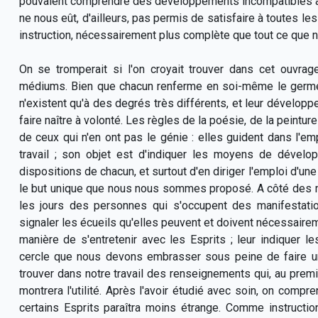
pouvaient comprendre des développements incompatibles av
ne nous eût, d'ailleurs, pas permis de satisfaire à toutes le
instruction, nécessairement plus complète que tout ce que n
On se tromperait si l'on croyait trouver dans cet ouvrage
médiums. Bien que chacun renferme en soi-même le germe 
n'existent qu'à des degrés très différents, et leur dévelop
faire naître à volonté. Les règles de la poésie, de la peintu
de ceux qui n'en ont pas le génie : elles guident dans l'em
travail ; son objet est d'indiquer les moyens de dévelop
dispositions de chacun, et surtout d'en diriger l'emploi d'une 
le but unique que nous nous sommes proposé. A côté des méd
les jours des personnes qui s'occupent des manifestation
signaler les écueils qu'elles peuvent et doivent nécessaireme
manière de s'entretenir avec les Esprits ; leur indiquer 
cercle que nous devons embrasser sous peine de faire u
trouver dans notre travail des renseignements qui, au premie
montrera l'utilité. Après l'avoir étudié avec soin, on compr
certains Esprits paraîtra moins étrange. Comme instructi