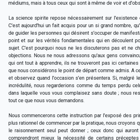
médiums, mais à tous ceux qui sont à même de voir et d'ob
La science spirite repose nécessairement sur l'existence 
C'est aujourd'hui un fait acquis pour un si grand nombre, qu
de guider les personnes qui désirent s'occuper de manifes
point et sur les vérités fondamentales qui en découlent pour
sujet. C'est pourquoi nous ne les discuterons pas et ne che
objections. Nous ne nous adressons qu'aux gens convaincus
qui ont tout à apprendre, ils ne trouveront pas ici certaines
que nous considérons le point de départ comme admis. A ceu
et observez quand l'occasion s'en présentera. Si, malgré l
incrédulité, nous regarderions comme du temps perdu celu
dans laquelle vous vous complaisez sans doute ; nous respe
tout ce que nous vous demandons.
Nous commencerons cette instruction par l'exposé des princ
plus rationnel de commencer par la pratique, nous croyons que
le raisonnement seul peut donner ; ceux donc qui auront 
comprendront mieux la nécessité de certains préceptes