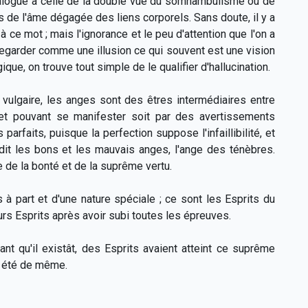
analogue à celle de la double vue du somnambulisme ou de
s de l'âme dégagée des liens corporels. Sans doute, il y a
 ce mot ; mais l'ignorance et le peu d'attention que l'on a
egarder comme une illusion ce qui souvent est une vision
ue, on trouve tout simple de le qualifier d'hallucination.
 vulgaire, les anges sont des êtres intermédiaires entre
, et pouvant se manifester soit par des avertissements
 parfaits, puisque la perfection suppose l'infaillibilité, et
 dit les bons et les mauvais anges, l'ange des ténèbres.
e de la bonté et de la suprême vertu.
 à part et d'une nature spéciale ; ce sont les Esprits du
purs Esprits après avoir subi toutes les épreuves.
nt qu'il existât, des Esprits avaient atteint ce suprême
rs été de même.