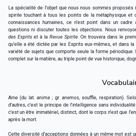
La spécialité de l'objet que nous nous sommes proposé
s
i
spirite touchant à tous les points de la métaphysique et 
connaissances humaines, ce n'est point dans un cadre 
questions ni discuter toutes les objections. Nous renvo
des Esprits
et à la
Revue Spirite
. On trouvera dans le prem
qu'elle a été dictée par les Esprits eux-mêmes, et dans la s
variété de sujets que comporte seule la forme périodique. L
complet sur la matière, au triple point de vue historique, dog
Vocabulair
Ame
(du lat.
anima
; gr.
anemos
, souffle, respiration). Se
d'autres, c'est le principe de l'intelligence sans individuali
c'est un être immatériel, distinct, dont le corps n'est que l'
après la mort.
Cette diversité d'acceptions données à un même mot est un