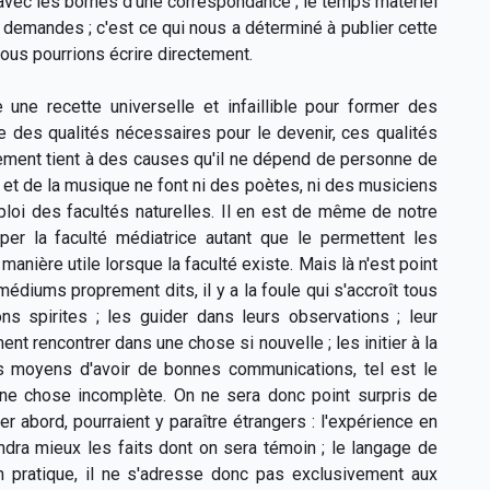
ec les bornes d'une correspondance ; le temps matériel
s demandes ; c'est ce qui nous a déterminé à publier cette
ous pourrions écrire directement.
 une recette universelle et infaillible pour former des
des qualités nécessaires pour le devenir, ces qualités
pement tient à des causes qu'il ne dépend de personne de
re et de la musique ne font ni des poètes, ni des musiciens
ploi des facultés naturelles. Il en est de même de notre
per la faculté médiatrice autant que le permettent les
manière utile lorsque la faculté existe. Mais là n'est point
iums proprement dits, il y a la foule qui s'accroît tous
s spirites ; les guider dans leurs observations ; leur
nt rencontrer dans une chose si nouvelle ; les initier à la
les moyens d'avoir de bonnes communications, tel est le
ne chose incomplète. On ne sera donc point surpris de
r abord, pourraient y paraître étrangers : l'expérience en
endra mieux les faits dont on sera témoin ; le langage de
on pratique, il ne s'adresse donc pas exclusivement aux