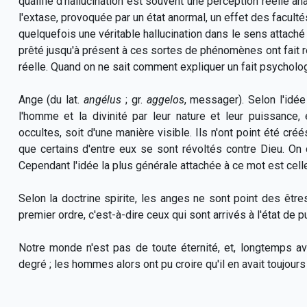
qualifie d'hallucination est souvent une perception réelle 
l'extase, provoquée par un état anormal, un effet des faculté
quelquefois une véritable hallucination dans le sens attaché à
prêté jusqu'à présent à ces sortes de phénomènes ont fait r
réelle. Quand on ne sait comment expliquer un fait psychologiq
Ange
(du lat.
angélus
; gr.
aggelos
, messager). Selon l'idée
l'homme et la divinité par leur nature et leur puissance
occultes, soit d'une manière visible. Ils n'ont point été créés
que certains d'entre eux se sont révoltés contre Dieu. On
Cependant l'idée la plus générale attachée à ce mot est cell
Selon la doctrine spirite, les anges ne sont point des êtres
premier ordre, c'est-à-dire ceux qui sont arrivés à l'état de 
Notre monde n'est pas de toute éternité, et, longtemps ava
degré ; les hommes alors ont pu croire qu'il en avait toujou