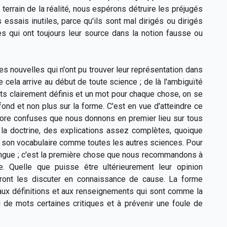
terrain de la réalité, nous espérons détruire les préjugés
 essais inutiles, parce qu'ils sont mal dirigés ou dirigés
es qui ont toujours leur source dans la notion fausse ou
es nouvelles qui n'ont pu trouver leur représentation dans
e cela arrive au début de toute science ; de là l'ambiguïté
ts clairement définis et un mot pour chaque chose, on se
fond et non plus sur la forme. C'est en vue d'atteindre ce
ncore confuses que nous donnons en premier lieu sur tous
 à la doctrine, des explications assez complètes, quoique
oir son vocabulaire comme toutes les autres sciences. Pour
langue ; c'est la première chose que nous recommandons à
e. Quelle que puisse être ultérieurement leur opinion
urront les discuter en connaissance de cause. La forme
 aux définitions et aux renseignements qui sont comme la
eu de mots certaines critiques et à prévenir une foule de